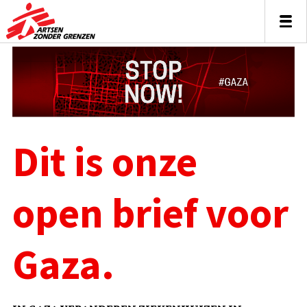
Dit is onze
open brief voor
Gaza.